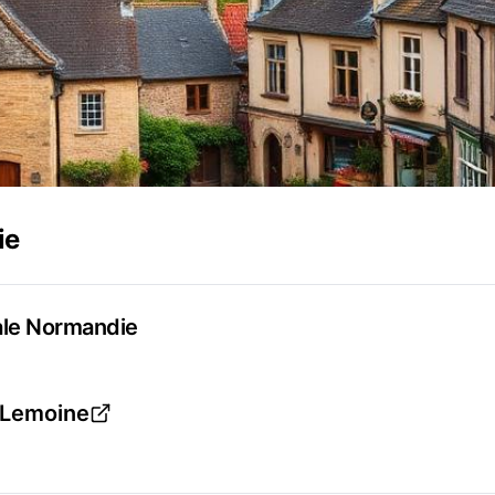
ie
ale Normandie
 Lemoine