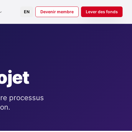
EN
Devenir membre
Lever des fonds
ojet
tre processus
ion.