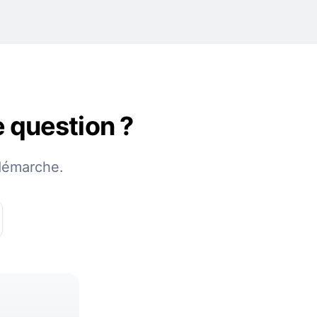
e question ?
démarche.